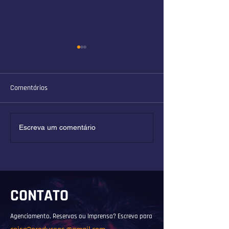
Comentários
Solano Ribeiro e a nova
Entrevista para a
Escreva um comentário
música do Brasil
Studio FKM
CONTATO
Agenciamento, Reservas ou Imprensa? Escreva para