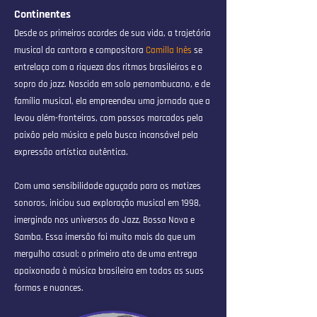
Continentes
Desde os primeiros acordes de sua vida, a trajetória
musical da cantora e compositora
Camilla Inês
se
entrelaça com a riqueza dos ritmos brasileiros e o
sopro do jazz. Nascida em solo pernambucano, e de
família musical, ela empreendeu uma jornada que a
levou além-fronteiras, com passos marcados pela
paixão pela música e pela busca incansável pela
expressão artística autêntica.
Com uma sensibilidade aguçada para os matizes
sonoros, iniciou sua exploração musical em 1998,
imergindo nos universos do Jazz, Bossa Nova e
Samba. Essa imersão foi muito mais do que um
mergulho casual; o primeiro ato de uma entrega
apaixonada à música brasileira em todas as suas
formas e nuances.