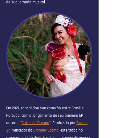
da sua jornada musical.
Em 2021, consolidou sua conexão entre Brasil e
Portugal com o lançamento de seu primeiro EP
autoral,
"
Gotas de Oceano
"
. Produzido por
Swami
Jr.
,
vencedor do
Grammy Latino
, este trabalho
reverencia a liberdade feminina por meio de poesia