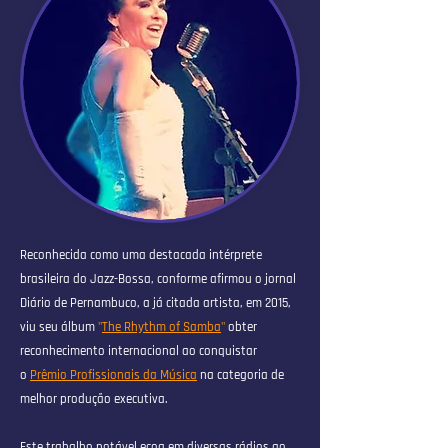
Reconhecida como uma destacada intérprete
brasileira do Jazz-Bossa, conforme afirmou o jornal
Diário de Pernambuco, a já citada artista, em 2015,
viu seu álbum
"
The Rhythm of Samba
"
obter
reconhecimento internacional ao conquistar
o
Prêmio Profissionais da Música
na categoria de
melhor produção executiva.
Este trabalho notável ecoa em diversas rádios ao