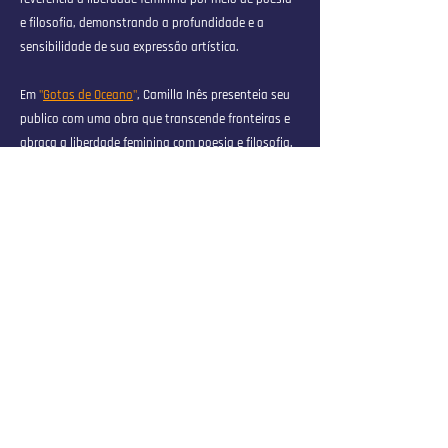
e filosofia, demonstrando a profundidade e a
sensibilidade de sua expressão artística.
Em
"
Gotas de Oceano
"
, Camilla Inês presenteia seu
publico com uma obra que transcende fronteiras e
abraça a liberdade feminina com poesia e filosofia.
Este novo capítulo, marcado pelas adversidades da
pandemia, revela sua habilidade como intérprete,
destreza e versatilidade como compositora.
A música de
Camilla Inês
é mais do que um som; um
convite para uma jornada emocional e mergulho
nas profundezas da alma humana. E em cada nota,
em cada acorde, ela nos lembra que, apesar das
distâncias geográficas, estamos todos conectados
pela linguagem universal da música.