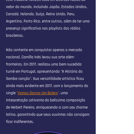
redor do mundo, incluindo Japão, Estados Unidos,
Canadá, Holanda, Suíça, Reino Unido, Peru,
Argentina, Porto Rico, entre outros, além de ter uma
presença significativa nas playlists das rádios
brasileiras.
Não contente em conquistar apenas o mercado
nacional, Camilla Inês levou sua arte além-
fronteiras. Em 2017, realizou uma bem-sucedida
turnê em Portugal, apresentando "A História do
Samba-canção". Sua versatilidade artística ficou
ainda mais evidente em 2017, com o lançamento do
single
"
Vamos Dançar Um Bolero
"
, uma
interpretação cativante da belíssima composição
de Herbert Pereira, enriquecendo-a com seu charme
latino, garantindo que seus ouvintes não consigam
ficar indiferentes.