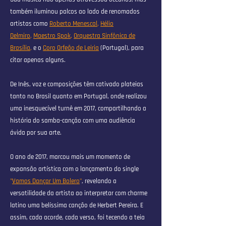
também iluminou palcos ao lado de renomados
artistas como
Roberto Menescal
,
Hélio
Delmiro
,
Maestro Spok
,
Orquestra Sinfônica de
Brasília
,
e o
Coro Orfeão de Leiria
(Portugal), para
citar apenas alguns.
De Inês, voz e composições têm cativado plateias
tanto no Brasil quanto em Portugal, onde realizou
uma inesquecível turnê em 2017, compartilhando a
história do samba-canção com uma audiência
ávida por sua arte.
O ano de 2017, marcou mais um momento de
expansão artística com o lançamento do single
"
Vamos Dançar Um Bolero
"
, revelando a
versatilidade da artista ao interpretar com charme
latino uma belíssima canção de Herbert Pereira. E
assim, cada acorde, cada verso, foi tecendo a teia