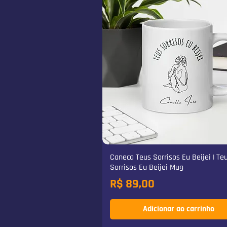
Caneca Teus Sorrisos Eu Beijei | Te
Sorrisos Eu Beijei Mug
Preço
R$ 89,00
Adicionar ao carrinho