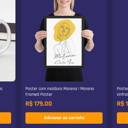
us
Poster com moldura Morena | Morena
Poste
Framed Poster
Unfra
Preço
Pre
R$ 179,00
R$ 
Adicionar ao carrinho