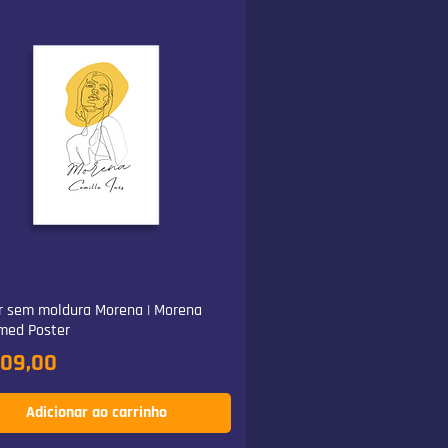
r sem moldura Morena | Morena
med Poster
ço
109,00
Adicionar ao carrinho