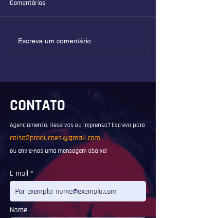
Comentários
Entrevista para a Rádio
Entrevista para a 
Escreva um comentário
Studio FKM
Ritmo Melodia
CONTATO
Agenciamento, Reservas ou Imprensa? Escreva para
coisa2producoes
@gmail.com
ou envie-nos uma mensagem abaixo!
E-mail
Nome