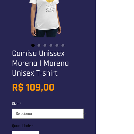
Camisa Unissex
Morena | Morena
Unisex T-shirt
Preço
R$ 109,00
Size
*
Quantidade
*