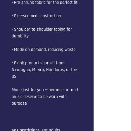
• Pre-shrunk fabric for the perfect fit
• Side-seamed construction
• Shoulder-to-shoulder taping for 
durability
• Made on demand, reducing waste
• Blank product sourced from 
Nicaragua, Mexico, Honduras, or the 
US
Made just for you — because art and 
music deserve to be worn with 
purpose.
Age restrictions: For adults