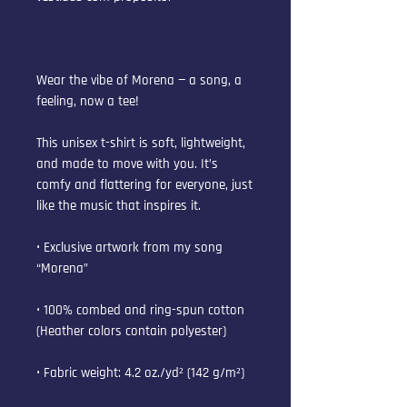
Wear the vibe of Morena — a song, a 
feeling, now a tee!
This unisex t-shirt is soft, lightweight, 
and made to move with you. It’s 
comfy and flattering for everyone, just 
like the music that inspires it.
• Exclusive artwork from my song 
“Morena”
• 100% combed and ring-spun cotton 
(Heather colors contain polyester)
• Fabric weight: 4.2 oz./yd² (142 g/m²)