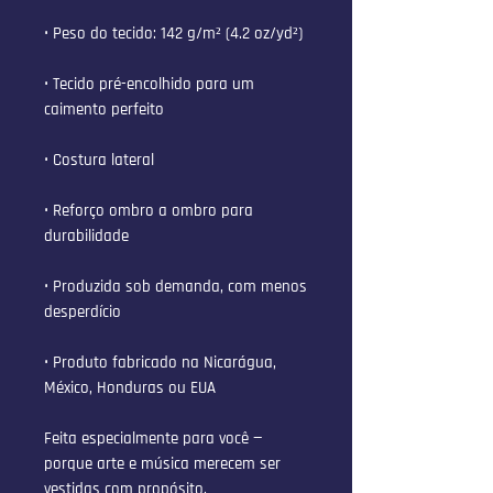
• Peso do tecido: 142 g/m² (4.2 oz/yd²)
• Tecido pré-encolhido para um 
caimento perfeito
• Costura lateral
• Reforço ombro a ombro para 
durabilidade
• Produzida sob demanda, com menos 
desperdício
• Produto fabricado na Nicarágua, 
México, Honduras ou EUA
Feita especialmente para você — 
porque arte e música merecem ser 
vestidas com propósito.