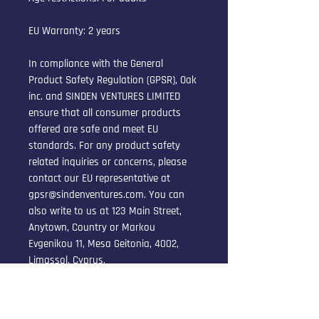
EU Warranty: 2 years
In compliance with the General 
Product Safety Regulation (GPSR), 
Oak
inc.
 and 
SINDEN VENTURES LIMITED
ensure that all consumer products 
offered are safe and meet EU 
standards. For any product safety 
related inquiries or concerns, please 
contact our EU representative at 
gpsr@sindenventures.com
. You can 
also write to us at 
123 Main Street,
Anytown, Country
 or
Markou
Evgenikou 11, Mesa Geitonia, 4002,
Limassol, Cyprus.