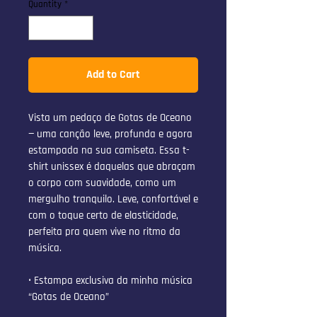
Quantity
*
Add to Cart
Vista um pedaço de Gotas de Oceano 
— uma canção leve, profunda e agora 
estampada na sua camiseta. Essa t-
shirt unissex é daquelas que abraçam 
o corpo com suavidade, como um 
mergulho tranquilo. Leve, confortável e 
com o toque certo de elasticidade, 
perfeita pra quem vive no ritmo da 
música.
• Estampa exclusiva da minha música 
“Gotas de Oceano”