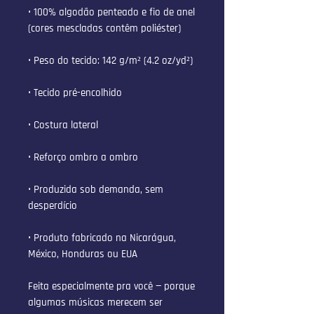
• 100% algodão penteado e fio de anel 
(cores mescladas contêm poliéster)
• Peso do tecido: 142 g/m² (4.2 oz/yd²)
• Tecido pré-encolhido
• Costura lateral
• Reforço ombro a ombro
• Produzida sob demanda, sem 
desperdício
• Produto fabricado na Nicarágua, 
México, Honduras ou EUA
Feita especialmente pra você — porque 
algumas músicas merecem ser 