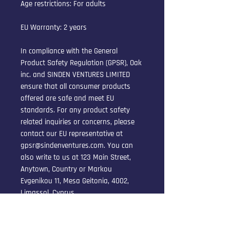
Age restrictions: For adults
EU Warranty: 2 years
In compliance with the General 
Product Safety Regulation (GPSR), 
Oak
inc.
 and 
SINDEN VENTURES LIMITED
ensure that all consumer products 
offered are safe and meet EU 
standards. For any product safety 
related inquiries or concerns, please 
contact our EU representative at 
gpsr@sindenventures.com
. You can 
also write to us at 
123 Main Street,
Anytown, Country
 or
Markou
Evgenikou 11, Mesa Geitonia, 4002,
Limassol, Cyprus.