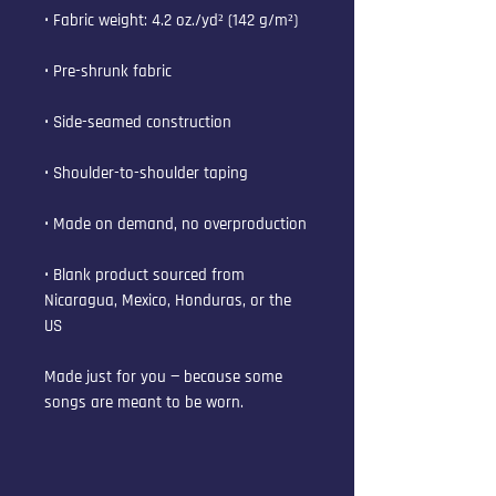
• Fabric weight: 4.2 oz./yd² (142 g/m²)
• Pre-shrunk fabric
• Side-seamed construction
• Shoulder-to-shoulder taping
• Made on demand, no overproduction
• Blank product sourced from 
Nicaragua, Mexico, Honduras, or the 
US
Made just for you — because some 
songs are meant to be worn.