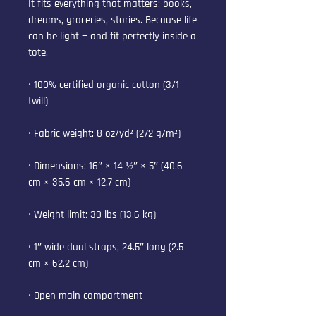
It fits everything that matters: books, 
dreams, groceries, stories. Because life 
can be light — and fit perfectly inside a 
tote.
• 100% certified organic cotton (3/1 
twill)
• Fabric weight: 8 oz/yd² (272 g/m²)
• Dimensions: 16″ × 14 ½″ × 5″ (40.6 
cm × 35.6 cm × 12.7 cm)
• Weight limit: 30 lbs (13.6 kg)
• 1″ wide dual straps, 24.5″ long (2.5 
cm × 62.2 cm)
• Open main compartment