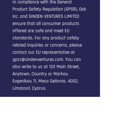
In compliance with the General 
Product Safety Regulation (GPSR), 
Oak
inc.
 and 
SINDEN VENTURES LIMITED
ensure that all consumer products 
offered are safe and meet EU 
standards. For any product safety 
related inquiries or concerns, please 
contact our EU representative at 
gpsr@sindenventures.com
. You can 
also write to us at 
123 Main Street,
Anytown, Country
 or
Markou
Evgenikou 11, Mesa Geitonia, 4002,
Limassol, Cyprus.
All Products