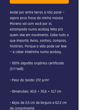
Andei por entre terras e não parei — 
agora essa frase da minha música 
Morena vai com você por aí, 
estampada numa ecobag feita pra 
quem vive em movimento. Cabe tudo o 
que importa: livros, sonhos, compras, 
histórias. Porque a vida pode ser leve 
— e caber inteirinha numa ecobag.
• 100% algodão orgânico certificado 
(3/1 twill)
• Peso do tecido: 272 g/m²
• Dimensões: 40,6 × 35,6 × 12,7 cm
• Alças de 2,5 cm de largura e 62,2 cm 
de comprimento