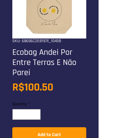
SKU: 68696C2E8197E_10458
Ecobag Andei Por
Entre Terras E Não
Parei
Price
R$100.50
Quantity
*
Add to Cart